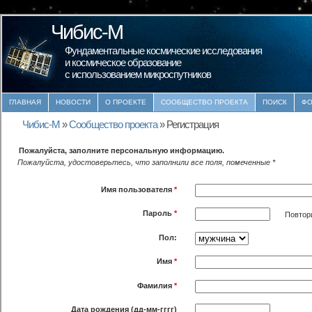
Чибис-М
Фундаментальные космические исследования
и космическое образование
с использованием микроспутников
ГЛАВНАЯ
НОВОСТИ
О ПРОЕКТЕ
СООБЩЕСТВО ПРОЕКТА
ПОИСК
ФО
Чибис-М
»
Сообщество проекта
»
Регистрация
Пожалуйста, заполните персональную информацию.
Пожалуйста, удостоверьтесь, что заполнили все поля, помеченные *
Имя пользователя
*
Пароль
*
Повтор
Пол:
Имя
*
Фамилия
*
Дата рождения (дд-мм-гггг)