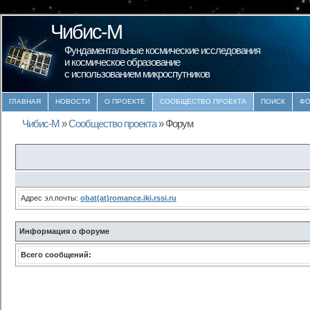
Чибис-М
Фундаментальные космические исследования
и космическое образование
с использованием микроспутников
ГЛАВНАЯ
НОВОСТИ
О ПРОЕКТЕ
СООБЩЕСТВО ПРОЕКТА
ПОИСК
ФО
Чибис-М
»
Сообщество проекта
»
Форум
Адрес эл.почты:
obat(at)romance.iki.rssi.ru
Информация о форуме
Всего сообщений: