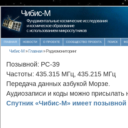
Чибис-М
Фундаментальные космические исследования
и космическое образование
с использованием микроспутников
ГЛАВНАЯ
НОВОСТИ
О ПРОЕКТЕ
СООБЩЕСТВО ПРОЕКТА
ПОИСК
ФО
Чибис-М
»
Главная
»
Радиомониторинг
Позывной: РС-39
Частоты: 435.315 МГц, 435.215 МГц
Передача данных азбукой Морзе.
Аудиозаписи и коды можно присылать н
Спутник «Чибис-М» имеет позывной