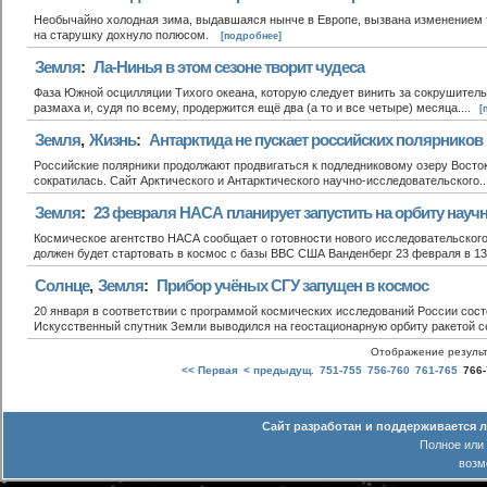
Необычайно холодная зима, выдавшаяся нынче в Европе, вызвана изменением т
на старушку дохнуло полюсом.
[подробнее]
Земля
:
Ла-Нинья в этом сезоне творит чудеса
Фаза Южной осцилляции Тихого океана, которую следует винить за сокрушитель
размаха и, судя по всему, продержится ещё два (а то и все четыре) месяца....
[
Земля
,
Жизнь
:
Антарктида не пускает российских полярников 
Российские полярники продолжают продвигаться к подледниковому озеру Восток
сократилась. Сайт Арктического и Антарктического научно-исследовательского..
Земля
:
23 февраля НАСА планирует запустить на орбиту научн
Космическое агентство НАСА сообщает о готовности нового исследовательского
должен будет стартовать в космос с базы ВВС США Ванденберг 23 февраля в 13:
Солнце
,
Земля
:
Прибор учёных СГУ запущен в космос
20 января в соответствии с программой космических исследований России сост
Искусственный спутник Земли выводился на геостационарную орбиту ракетой се
Отображение результ
<< Первая
< предыдущ.
751-755
756-760
761-765
766
Сайт разработан и поддерживается 
Полное или
возм