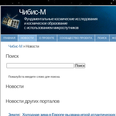
Чибис-М
Фундаментальные космические исследования
и космическое образование
с использованием микроспутников
ГЛАВНАЯ
НОВОСТИ
О ПРОЕКТЕ
СООБЩЕСТВО ПРОЕКТА
ПОИСК
ФО
Чибис-М
»
Новости
Поиск
Пожалуйста введите слово для поиска.
Новости
Новости других порталов
Земля
:
Холодная зима в Европе вызвана игрой атлантических