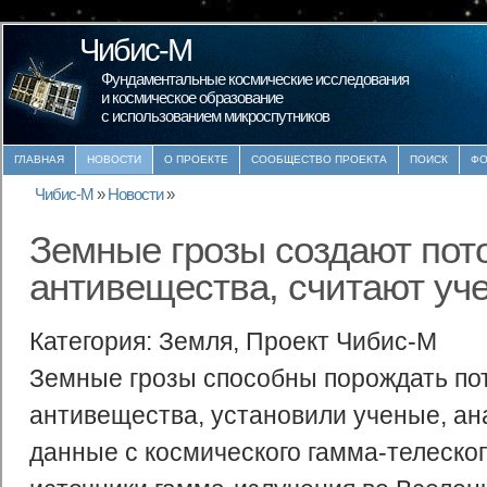
Чибис-М
Фундаментальные космические исследования
и космическое образование
с использованием микроспутников
ГЛАВНАЯ
НОВОСТИ
О ПРОЕКТЕ
СООБЩЕСТВО ПРОЕКТА
ПОИСК
ФО
Чибис-М
»
Новости
»
Земные грозы создают пот
антивещества, считают уч
Категория: Земля, Проект Чибис-М
Земные грозы способны порождать по
антивещества, установили ученые, ан
данные с космического гамма-телеско