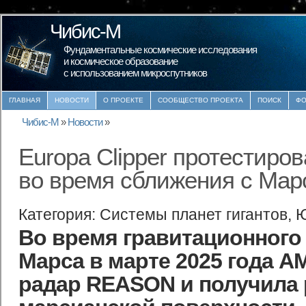
Чибис-М
Фундаментальные космические исследования
и космическое образование
с использованием микроспутников
ГЛАВНАЯ
НОВОСТИ
О ПРОЕКТЕ
СООБЩЕСТВО ПРОЕКТА
ПОИСК
ФО
Чибис-М
»
Новости
»
Europa Clipper протестиро
во время сближения с Мар
Категория: Системы планет гигантов,
Во время гравитационного
Марса в марте 2025 года А
радар REASON и получила