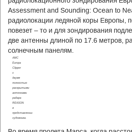
радиолокационного зондирования Евр
Assessment and Sounding: Ocean to Ne
радиолокации ледяной коры Европы, по
повезет – то и для зондирования подл
две антенны длиной по 17.6 метров, 
солнечным панелям.
АМС
Europa
Clipper
с
двумя
полностью
раскрытыми
антеннами
радара
REASON
в
представлении
художника.
Во время пролета Марса, когда расст