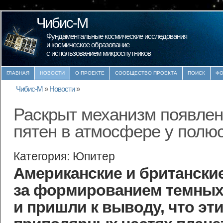
Чибис-М
Фундаментальные космические исследования
и космическое образование
с использованием микроспутников
ГЛАВНАЯ
НОВОСТИ
О ПРОЕКТЕ
СООБЩЕСТВО ПРОЕКТА
ПОИСК
ФО
Чибис-М
»
Новости
»
Раскрыт механизм появле
пятен в атмосфере у полю
Категория: Юпитер
Американские и британски
за формированием темных
и пришли к выводу, что эт