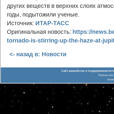
других веществ в верхних слоях атмо
годы, подытожили ученые.
Источник:
ИТАР-ТАСС
Оригинальная новость:
https://news.b
tornado-is-stirring-up-the-haze-at-jupi
<- назад в: Новости
Сайт разработан и поддерживается 
Полное или
возм