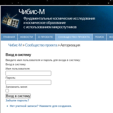
Чибис-М
Фундаментальные космические исследования
и космическое образование
с использованием микроспутников
ГЛАВНАЯ
НОВОСТИ
О ПРОЕКТЕ
СООБЩЕСТВО ПРОЕКТА
ПОИСК
ФО
Чибис-М
»
Сообщество проекта
»
Авторизация
Вход в систему
Введите имя пользователя и пароль для входа в систему:
Вход в систему
Имя пользователя:
Пароль:
Запомнить меня:
Забыли пароль?
Нет учетной записи? Нажмите для создания.