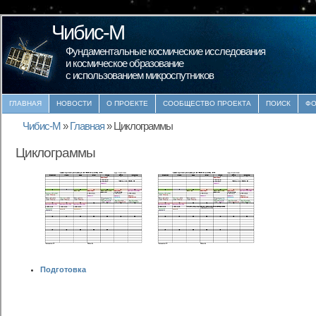
Чибис-М
Фундаментальные космические исследования
и космическое образование
с использованием микроспутников
ГЛАВНАЯ
НОВОСТИ
О ПРОЕКТЕ
СООБЩЕСТВО ПРОЕКТА
ПОИСК
ФО
Чибис-М
»
Главная
»
Циклограммы
Циклограммы
Подготовка