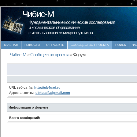
Чибис-М
Фундаментальные космические исследования
и космическое образование
с использованием микроспутников
ГЛАВНАЯ
НОВОСТИ
О ПРОЕКТЕ
СООБЩЕСТВО ПРОЕКТА
ПОИСК
ФО
Чибис-М
»
Сообщество проекта
»
Форум
URL веб-сатйа:
http://ub4uad.ru
Адрес эл.почты:
ub4uad(at)gmail.com
Информация о форуме
Всего сообщений: