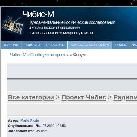
Чибис-М
Фундаментальные космические исследования
и космическое образование
с использованием микроспутников
ГЛАВНАЯ
НОВОСТИ
О ПРОЕКТЕ
СООБЩЕСТВО ПРОЕКТА
ПОИСК
ФО
Чибис-М
»
Сообщество проекта
»
Форум
Все категории
>
Проект Чибис
>
Радиом
Автор:
Mario Fazio
Опубликовано:
Янв 25 2012 - 04:53
Заголовок:
first CW data